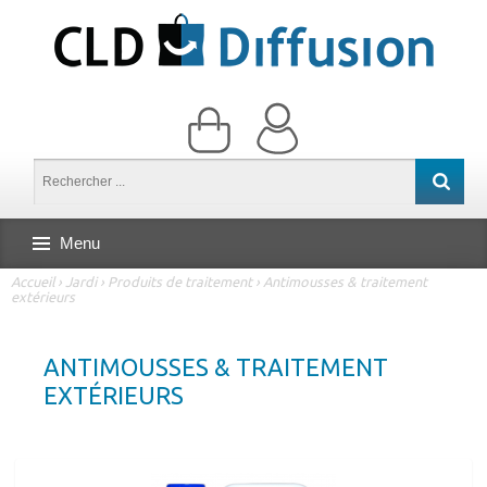
Menu
Accueil
›
Jardi
›
Produits de traitement
›
Antimousses & traitement
extérieurs
ANTIMOUSSES & TRAITEMENT
EXTÉRIEURS