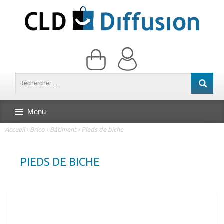
Menu
Accueil
›
Brico
›
Bâtiment
›
Pieds de biche
PIEDS DE BICHE