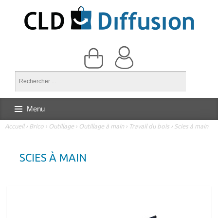
Menu
Accueil
›
Brico
›
Outillage
›
Outillage à main
›
Travail du bois
›
Scies à main
SCIES À MAIN