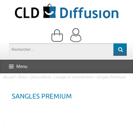
Menu
Accueil
›
Brico
›
Quincaillerie
›
Levage et manutention
›
Sangles Premium
SANGLES PREMIUM