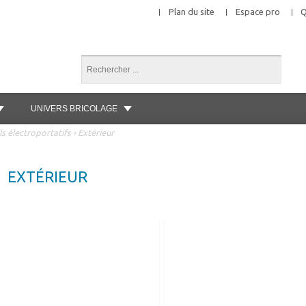
Plan du site
Espace pro
Q
UNIVERS BRICOLAGE
ls électroportatifs
›
Extérieur
EXTÉRIEUR