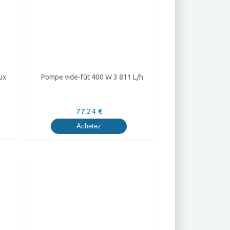
ux
Pompe vide-fût 400 W 3 811 L/h
77.24 €
Achetez