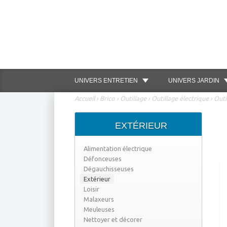
UNIVERS ENTRETIEN
UNIVERS JARDIN
Accueil
›
Brico
›
Outillage
›
Outillage électrique
›
Outi
EXTÉRIEUR
Alimentation électrique
Défonceuses
Dégauchisseuses
Extérieur
Loisir
Malaxeurs
Meuleuses
Nettoyer et décorer