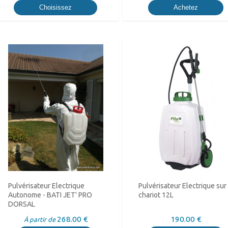
Choisissez
Achetez
Pulvérisateur Electrique
Pulvérisateur Electrique sur
Autonome - BATI JET' PRO
chariot 12L
DORSAL
268.00 €
190.00 €
À partir de