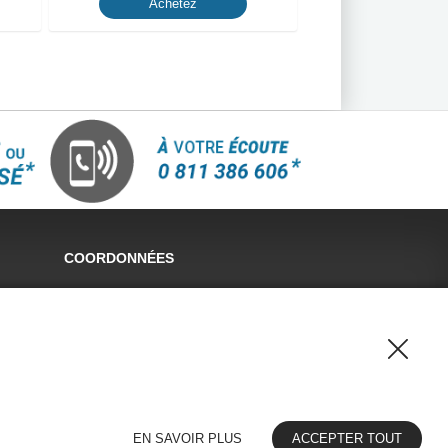
Achetez
COORDONNÉES
CLD DIFFUSION
17 RUE JOLIOT CURIE
33460 MARGAUX CANTENAC
contact@cld-diffusion.com
Téléphone : 05 47 79 77 97
EN SAVOIR PLUS
ACCEPTER TOUT