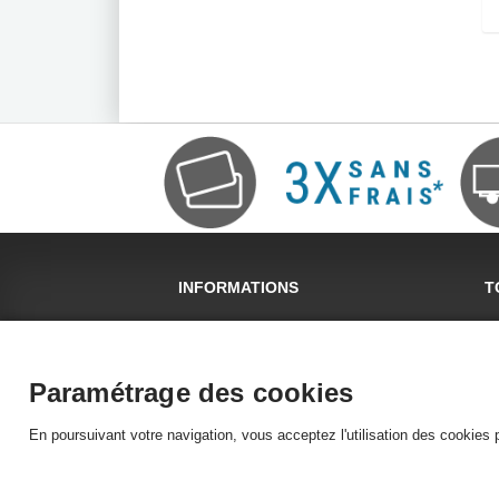
INFORMATIONS
T
Livraison & Retour
Un
Paiement Sécurisé
Un
Qui sommes nous ?
Un
Paramétrage des cookies
Conditions générales de vente
Mentions légales
En poursuivant votre navigation, vous acceptez l'utilisation des cookies p