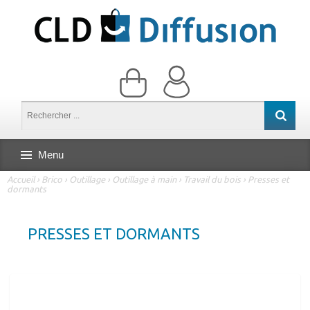
Menu
Accueil
›
Brico
›
Outillage
›
Outillage à main
›
Travail du bois
›
Presses et
dormants
PRESSES ET DORMANTS